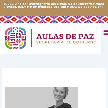
Ir
«2026, Año del Bicentenario del Natalicio de Margarita Maza
Parada, ejemplo de dignidad, lealtad y servicio a la nación»
al
contenido
M
Deja un comentario
/ Por
Aulas de Paz
/
9 de noviembre de
2023