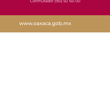
Conmutador (951) 50 150 00
www.oaxaca.gob.mx