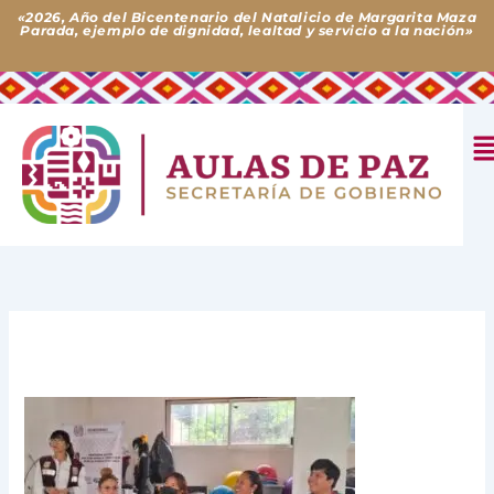
Ir
«2026, Año del Bicentenario del Natalicio de Margarita Maza
Parada, ejemplo de dignidad, lealtad y servicio a la nación»
al
contenido
M
Deja un comentario
/ Por
Aulas de Paz
/
18 de diciembre de
2025