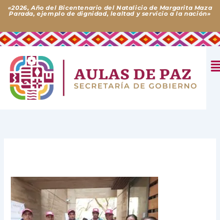
Ir
«2026, Año del Bicentenario del Natalicio de Margarita Maza
Parada, ejemplo de dignidad, lealtad y servicio a la nación»
al
contenido
M
Deja un comentario
/ Por
Aulas de Paz
/
10 de enero de
2024