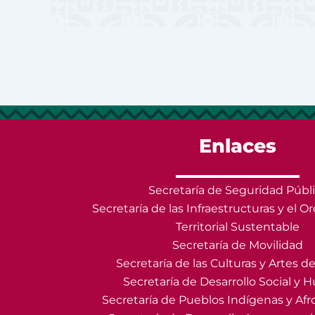
Enlaces
Secretaría de Seguridad Públ
Secretaría de las Infraestructuras y el
Territorial Sustentable
Secretaría de Movilidad
Secretaría de las Culturas y Artes 
Secretaría de Desarrollo Social y
Secretaría de Pueblos Indígenas y Af