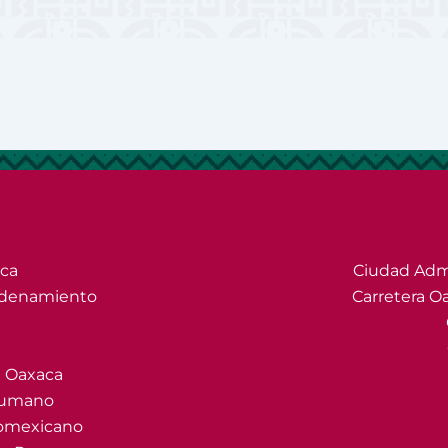
ica
Ciudad Admi
 Ordenamiento
Carretera Oa
de Oaxaca
 Humano
romexicano