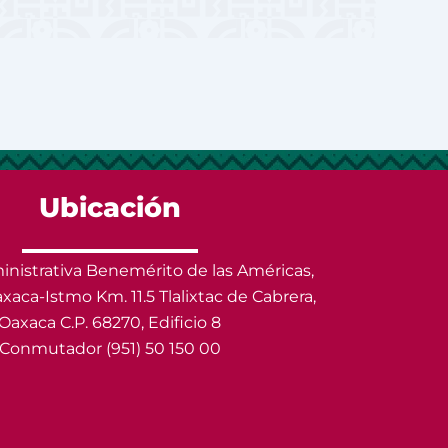
Ubicación
nistrativa Benemérito de las Américas,
xaca-Istmo Km. 11.5 Tlalixtac de Cabrera,
Oaxaca C.P. 68270, Edificio 8
Conmutador (951) 50 150 00