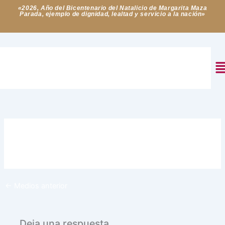
Ir
«2026, Año del Bicentenario del Natalicio de Margarita Maza
Parada, ejemplo de dignidad, lealtad y servicio a la nación»
al
contenido
M
Deja un comentario
/ Por
Aulas de Paz
/
16 de enero de
2025
←
Medios anterior
Deja una respuesta