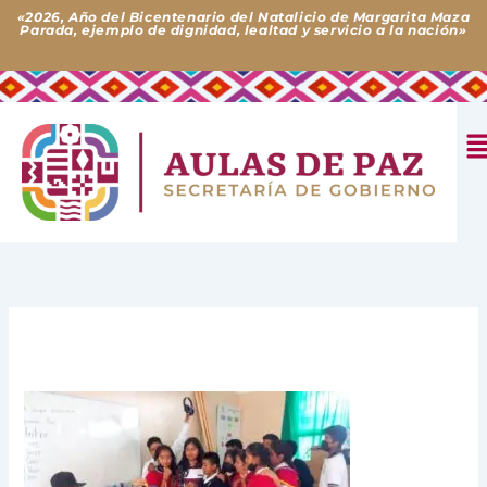
Ir
«2026, Año del Bicentenario del Natalicio de Margarita Maza
Parada, ejemplo de dignidad, lealtad y servicio a la nación»
al
contenido
M
Deja un comentario
/ Por
Aulas de Paz
/
14 de noviembre
de 2023