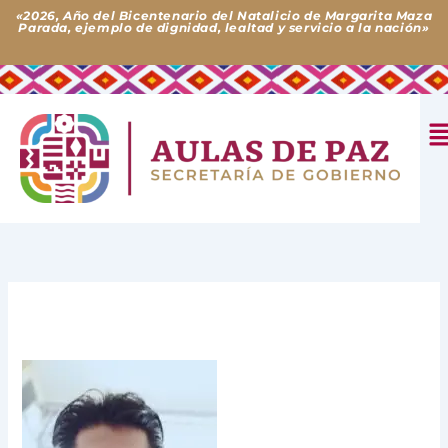
Ir
«2026, Año del Bicentenario del Natalicio de Margarita Maza
Parada, ejemplo de dignidad, lealtad y servicio a la nación»
al
contenido
M
Deja un comentario
/ Por
Mario García Almeida
/
30 de
noviembre de 2023