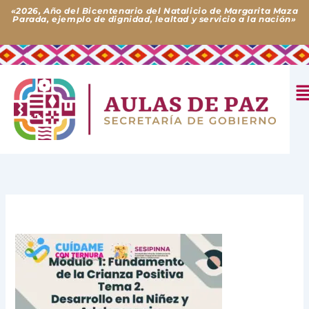
Ir
«2026, Año del Bicentenario del Natalicio de Margarita Maza
Parada, ejemplo de dignidad, lealtad y servicio a la nación»
al
contenido
M
Deja un comentario
/ Por
Aulas de Paz
/
24 de abril de 2025