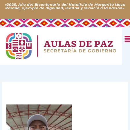
Ir
«2026, Año del Bicentenario del Natalicio de Margarita Maza
Parada, ejemplo de dignidad, lealtad y servicio a la nación»
al
contenido
M
Deja un comentario
/ Por
Aulas de Paz
/
29 de noviembre
de 2023