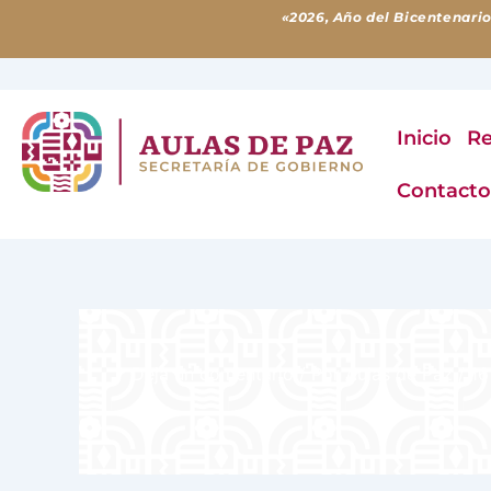
Ir
«2026, Año del Bicentenario
al
contenido
Inicio
Re
Contact
Deja un comentario
/ Por
Aulas de Paz
/
16