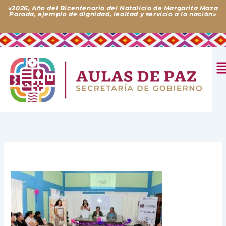
Ir
«2026, Año del Bicentenario del Natalicio de Margarita Maza
Parada, ejemplo de dignidad, lealtad y servicio a la nación»
al
contenido
M
Deja un comentario
/ Por
Aulas de Paz
/
1 de abril de 2026