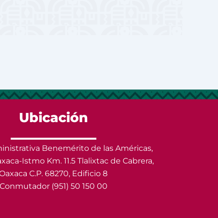
Ubicación
nistrativa Benemérito de las Américas,
xaca-Istmo Km. 11.5 Tlalixtac de Cabrera,
Oaxaca C.P. 68270, Edificio 8
Conmutador (951) 50 150 00