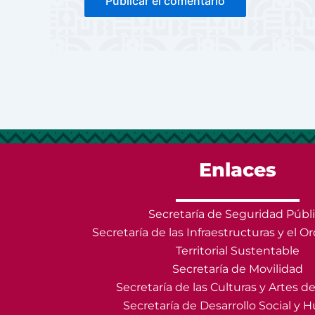
Enlaces
Secretaría de Seguridad Públ
Secretaría de las Infraestructuras y el
Territorial Sustentable
Secretaría de Movilidad
Secretaría de las Culturas y Artes 
Secretaría de Desarrollo Social y