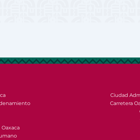
ica
Ciudad Admi
 Ordenamiento
Carretera Oa
de Oaxaca
 Humano