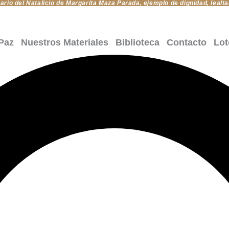
rio del Natalicio de Margarita Maza Parada, ejemplo de dignidad, lealta
Paz
Nuestros Materiales
Biblioteca
Contacto
Lot